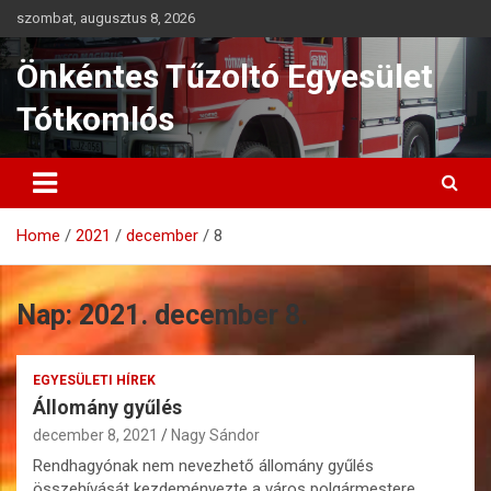
Skip
szombat, augusztus 8, 2026
to
content
Önkéntes Tűzoltó Egyesület
Tótkomlós
Home
2021
december
8
Nap:
2021. december 8.
EGYESÜLETI HÍREK
Állomány gyűlés
december 8, 2021
Nagy Sándor
Rendhagyónak nem nevezhető állomány gyűlés
összehívását kezdeményezte a város polgármestere.