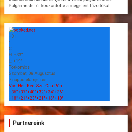
Polgármester úr köszöntötte a megjelent tűzoltókat.…
+
31
°
C
H:
+
33°
L:
+
19°
Totkomlos
Szombat, 08 Augusztus
7 napos előrejelzés
Vas
Hét
Ked
Sze
Csü
Pén
+
36°
+
37°
+
40°
+
32°
+
34°
+
36°
+
18°
+
21°
+
23°
+
21°
+
16°
+
18°
Partnereink