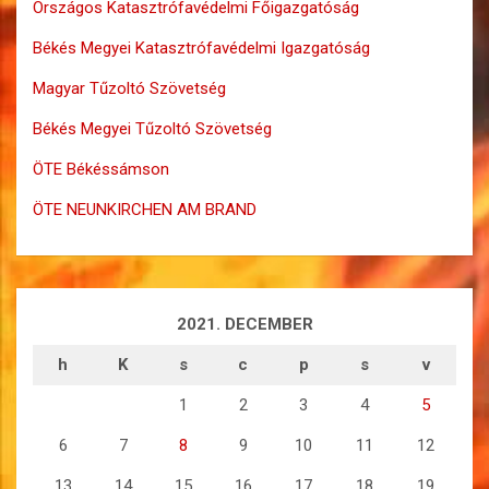
Országos Katasztrófavédelmi Főigazgatóság
Békés Megyei Katasztrófavédelmi Igazgatóság
Magyar Tűzoltó Szövetség
Békés Megyei Tűzoltó Szövetség
ÖTE Békéssámson
ÖTE NEUNKIRCHEN AM BRAND
2021. DECEMBER
h
K
s
c
p
s
v
1
2
3
4
5
6
7
8
9
10
11
12
13
14
15
16
17
18
19