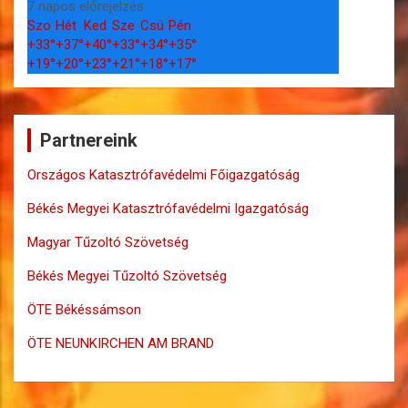
7 napos előrejelzés
Szo
Hét
Ked
Sze
Csü
Pén
+
33°
+
37°
+
40°
+
33°
+
34°
+
35°
+
19°
+
20°
+
23°
+
21°
+
18°
+
17°
Partnereink
Országos Katasztrófavédelmi Főigazgatóság
Békés Megyei Katasztrófavédelmi Igazgatóság
Magyar Tűzoltó Szövetség
Békés Megyei Tűzoltó Szövetség
ÖTE Békéssámson
ÖTE NEUNKIRCHEN AM BRAND