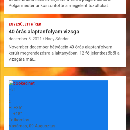
Polgármester úr köszöntötte a megjelent tűzoltókat.…
EGYESÜLETI HÍREK
40 órás alaptanfolyam vizsga
december 5, 2021
Nagy Sándor
November december hétvégéin 40 órás alaptanfolyam
került megrendezésre a laktanyában. 12 fő jelentkezőből a
vizsgára már…
+
31
°
C
H:
+
35°
L:
+
18°
Totkomlos
Vasárnap, 09 Augusztus