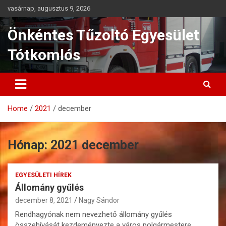
Skip
vasárnap, augusztus 9, 2026
to
content
Önkéntes Tűzoltó Egyesület
Tótkomlós
Home
2021
december
Hónap:
2021 december
EGYESÜLETI HÍREK
Állomány gyűlés
december 8, 2021
Nagy Sándor
Rendhagyónak nem nevezhető állomány gyűlés
összehívását kezdeményezte a város polgármestere.