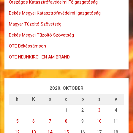
Országos Katasztrófavédelmi Főigazgatóság
Békés Megyei Katasztrófavédelmi Igazgatóság
Magyar Tűzoltó Szövetség
Békés Megyei Tűzoltó Szövetség
ÖTE Békéssámson
ÖTE NEUNKIRCHEN AM BRAND
2020. OKTÓBER
h
K
s
c
p
s
v
1
2
3
4
5
6
7
8
9
10
11
12
13
14
15
16
17
18