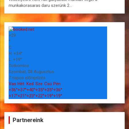
munkakorasaras daru szerünk 2…
+
29
°
C
H:
+
34°
L:
+
19°
Totkomlos
Szombat, 08 Augusztus
7 napos előrejelzés
Vas
Hét
Ked
Sze
Csü
Pén
+
36°
+
37°
+
40°
+
35°
+
35°
+
36°
+
17°
+
21°
+
23°
+
22°
+
19°
+
19°
Partnereink