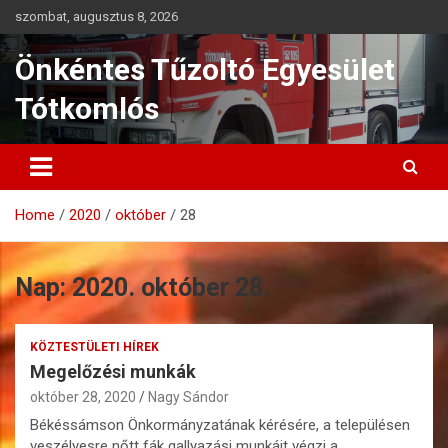
Skip
szombat, augusztus 8, 2026
to
content
Önkéntes Tűzoltó Egyesület
Tótkomlós
Home
2020
október
28
Nap:
2020. október 28.
KÖZTESTÜLETI HÍREK
Megelőzési munkák
október 28, 2020
Nagy Sándor
Békéssámson Önkormányzatának kérésére, a településen
veszélyesre nőtt fák gallyazási munkáit végzi a