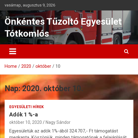
Skip
vasárnap, augusztus 9, 2026
to
content
Önkéntes Tűzoltó Egyesület
Tótkomlós
Home
2020
október
10
Nap:
2020. október 10.
EGYESÜLETI HÍREK
Adók 1 %-a
október 10, 2020
Nagy Sándor
Egyesületük az adók 1%-ából 324.707,- Ft támogatást
megkapta. Köszönjük minden támogatónak a felajánlását.