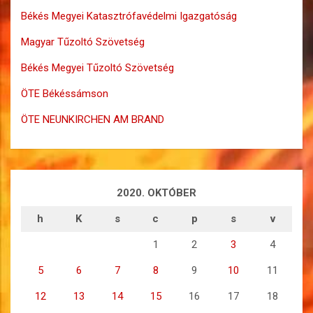
Békés Megyei Katasztrófavédelmi Igazgatóság
Magyar Tűzoltó Szövetség
Békés Megyei Tűzoltó Szövetség
ÖTE Békéssámson
ÖTE NEUNKIRCHEN AM BRAND
2020. OKTÓBER
h
K
s
c
p
s
v
1
2
3
4
5
6
7
8
9
10
11
12
13
14
15
16
17
18