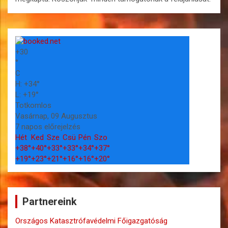
+
30
°
C
H:
+
34°
L:
+
19°
Totkomlos
Vasárnap, 09 Augusztus
7 napos előrejelzés
Hét
Ked
Sze
Csü
Pén
Szo
+
38°
+
40°
+
33°
+
33°
+
34°
+
37°
+
19°
+
23°
+
21°
+
16°
+
16°
+
20°
Partnereink
Országos Katasztrófavédelmi Főigazgatóság