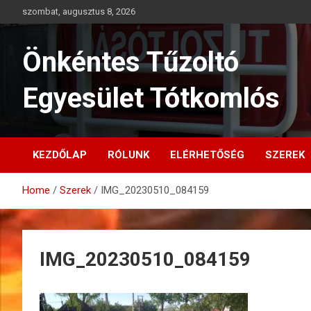
Skip
szombat, augusztus 8, 2026
to
content
Önkéntes Tűzoltó
Egyesület Tótkomlós
KEZDŐLAP
RÓLUNK
ELÉRHETŐSÉG
SZEREK
Home
Szerek
IMG_20230510_084159
IMG_20230510_084159