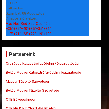
L:
+
19°
Totkomlos
Szombat, 08 Augusztus
7 napos előrejelzés
Vas
Hét
Ked
Sze
Csü
Pén
+
36°
+
37°
+
40°
+
35°
+
35°
+
36°
+
17°
+
21°
+
23°
+
22°
+
19°
+
19°
Partnereink
Országos Katasztrófavédelmi Főigazgatóság
Békés Megyei Katasztrófavédelmi Igazgatóság
Magyar Tűzoltó Szövetség
Békés Megyei Tűzoltó Szövetség
ÖTE Békéssámson
ÖTE NEUNKIRCHEN AM BRAND