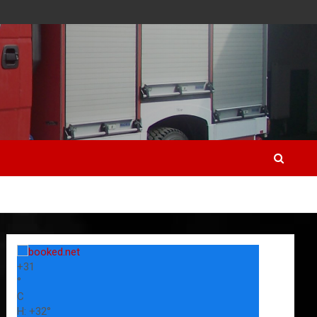
+
31
°
C
H:
+
32°