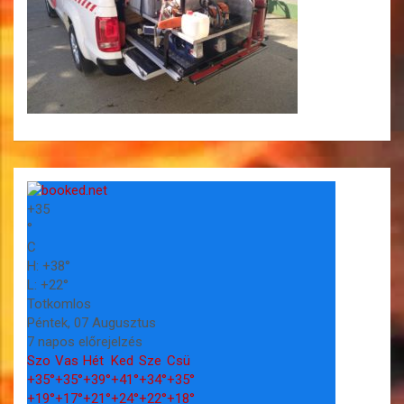
+
35
°
C
H:
+
38°
L:
+
22°
Totkomlos
Péntek, 07 Augusztus
7 napos előrejelzés
Szo
Vas
Hét
Ked
Sze
Csü
+
35°
+
35°
+
39°
+
41°
+
34°
+
35°
+
19°
+
17°
+
21°
+
24°
+
22°
+
18°