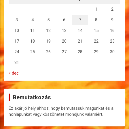
1
2
3
4
5
6
7
8
9
10
11
12
13
14
15
16
17
18
19
20
21
22
23
24
25
26
27
28
29
30
31
« dec
Bemutatkozás
Ez akár jó hely ahhoz, hogy bemutassuk magunkat és a
honlapunkat vagy köszönetet mondjunk valamiért.