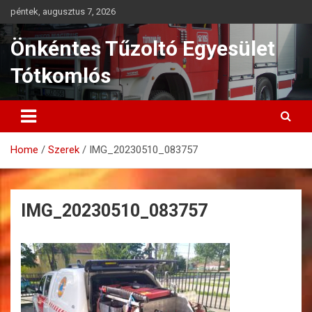
Skip
péntek, augusztus 7, 2026
to
content
Önkéntes Tűzoltó Egyesület
Tótkomlós
Home
Szerek
IMG_20230510_083757
IMG_20230510_083757