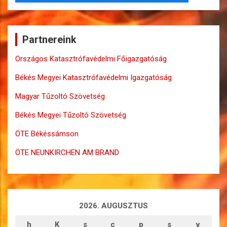
Partnereink
Országos Katasztrófavédelmi Főigazgatóság
Békés Megyei Katasztrófavédelmi Igazgatóság
Magyar Tűzoltó Szövetség
Békés Megyei Tűzoltó Szövetség
ÖTE Békéssámson
ÖTE NEUNKIRCHEN AM BRAND
2026. AUGUSZTUS
h
K
s
c
p
s
v