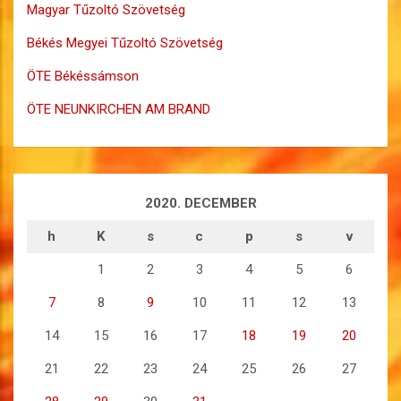
Magyar Tűzoltó Szövetség
Békés Megyei Tűzoltó Szövetség
ÖTE Békéssámson
ÖTE NEUNKIRCHEN AM BRAND
2020. DECEMBER
h
K
s
c
p
s
v
1
2
3
4
5
6
7
8
9
10
11
12
13
14
15
16
17
18
19
20
21
22
23
24
25
26
27