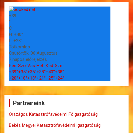
+
39
°
C
H:
+
40°
L:
+
23°
Totkomlos
Csütörtök, 06 Augusztus
7 napos előrejelzés
Pén
Szo
Vas
Hét
Ked
Sze
+
39°
+
35°
+
35°
+
38°
+
40°
+
38°
+
20°
+
18°
+
18°
+
21°
+
25°
+
24°
Partnereink
Országos Katasztrófavédelmi Főigazgatóság
Békés Megyei Katasztrófavédelmi Igazgatóság