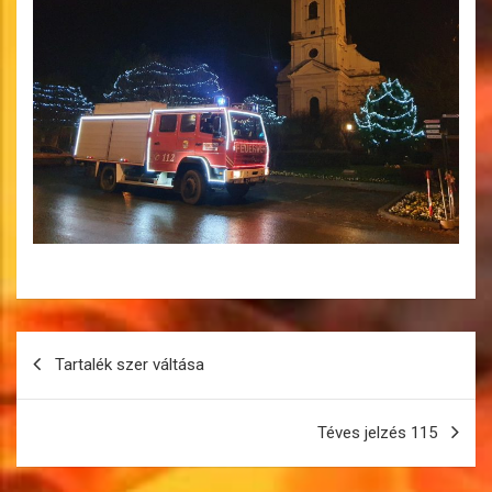
Bejegyzés
Tartalék szer váltása
navigáció
Téves jelzés 115