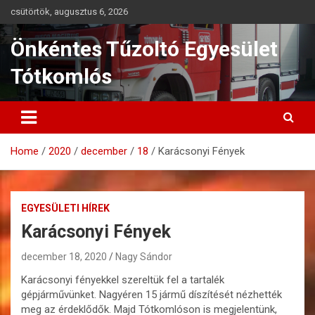
Skip
csütörtök, augusztus 6, 2026
to
content
Önkéntes Tűzoltó Egyesület
Tótkomlós
Home
2020
december
18
Karácsonyi Fények
EGYESÜLETI HÍREK
Karácsonyi Fények
december 18, 2020
Nagy Sándor
Karácsonyi fényekkel szereltük fel a tartalék
gépjárművünket. Nagyéren 15 jármű díszítését nézhették
meg az érdeklődők. Majd Tótkomlóson is megjelentünk,