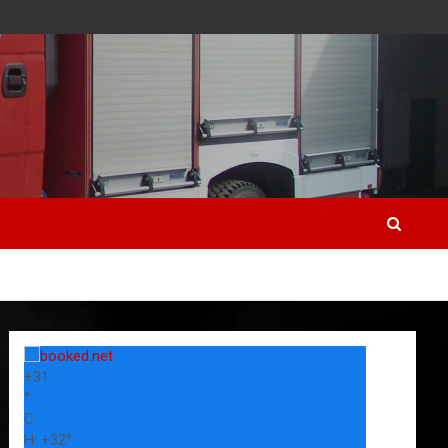
+
31
°
C
H:
+
32°