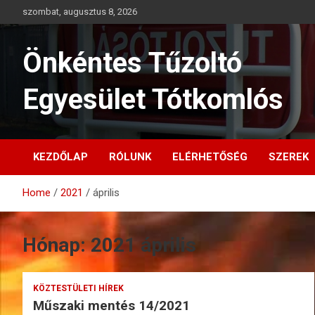
Skip
szombat, augusztus 8, 2026
to
content
Önkéntes Tűzoltó
Egyesület Tótkomlós
KEZDŐLAP
RÓLUNK
ELÉRHETŐSÉG
SZEREK
Home
2021
április
Hónap:
2021 április
KÖZTESTÜLETI HÍREK
Műszaki mentés 14/2021