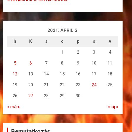
2021. ÁPRILIS
h
K
s
c
p
s
v
1
2
3
4
5
6
7
8
9
10
11
12
13
14
15
16
17
18
19
20
21
22
23
24
25
26
27
28
29
30
« márc
máj »
Bemutatkozás