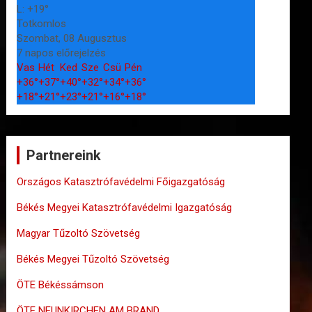
L:
+
19°
Totkomlos
Szombat, 08 Augusztus
7 napos előrejelzés
Vas
Hét
Ked
Sze
Csü
Pén
+
36°
+
37°
+
40°
+
32°
+
34°
+
36°
+
18°
+
21°
+
23°
+
21°
+
16°
+
18°
Partnereink
Országos Katasztrófavédelmi Főigazgatóság
Békés Megyei Katasztrófavédelmi Igazgatóság
Magyar Tűzoltó Szövetség
Békés Megyei Tűzoltó Szövetség
ÖTE Békéssámson
ÖTE NEUNKIRCHEN AM BRAND